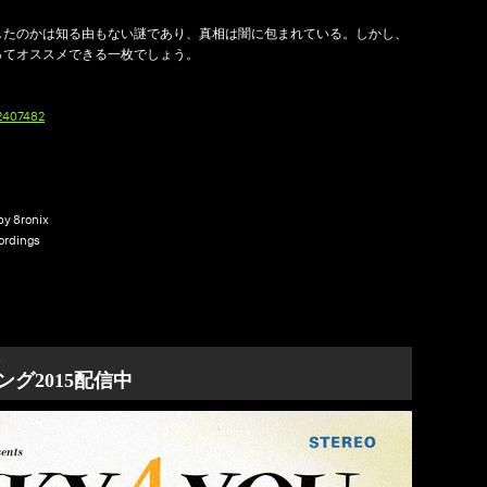
したのかは知る由もない謎であり、真相は闇に包まれている。しかし、
ってオススメできる一枚でしょう。
2407482
by 8ronix
ordings
s
ング2015配信中