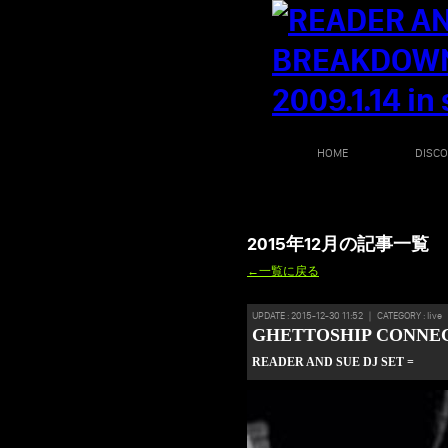
HOME
DISC
2015年12月の記事一覧
←一覧に戻る
UPDATE : 2015-12-30 11:52 ｜ CATEGORY : live
GHETTOSHIP CONNE
READER AND SUE DJ SET =