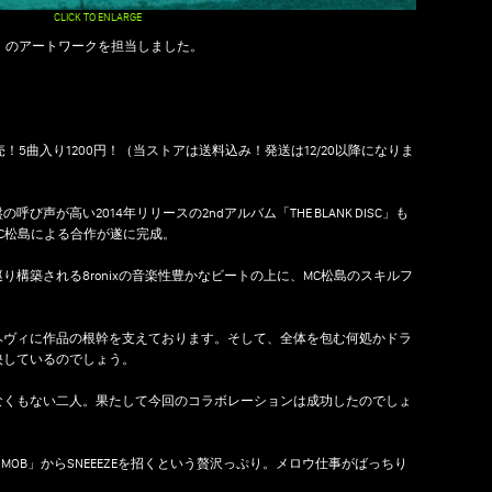
CLICK TO ENLARGE
ラル」のアートワークを担当しました。
発売！5曲入り1200円！（当ストアは送料込み！発送は12/20以降になりま
声が高い2014年リリースの2ndアルバム「THE BLANK DISC」も
・MC松島による合作が遂に完成。
構築される8ronixの音楽性豊かなビートの上に、MC松島のスキルフ
。
ヘヴィに作品の根幹を支えております。そして、全体を包む何処かドラ
映しているのでしょう。
なくもない二人。果たして今回のコラボレーションは成功したのでしょ
 MOB」からSNEEEZEを招くという贅沢っぷり。メロウ仕事がばっちり