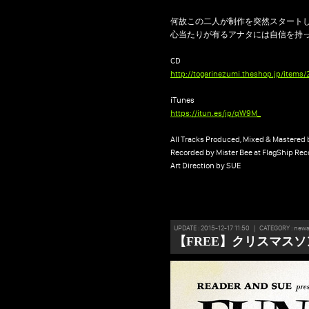
何故この二人が制作を突然スタート
心当たりが有るアナタには自信を持
CD
http://
togarinezumi.theshop.jp/
items/
iTunes
https://itun.es/jp/qW9M_
All Tracks Produced, Mixed & Mastered 
Recorded by Mister Bee at FlagShip Rec
Art Direction by SUE
UPDATE : 2015-12-17 11:50 ｜ CATEGORY : new
【FREE】クリスマスソ