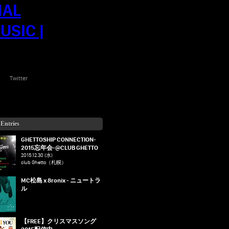
Twitter
 Entries
GHETTOSHIP CONNECTION-
2015忘年会-@CLUB GHETTO
2015.12.30 (水)
club Ghetto（札幌）
MC松島 x 8ronix - ニュートラ
ル
【FREE】クリスマスソング