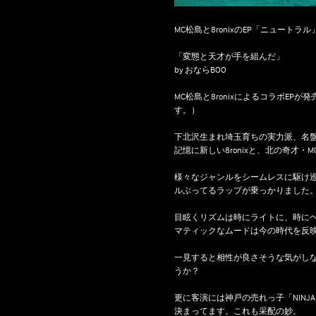
MC松島と8ronixのEP「ニュート
「変態と天才が手を組んだ」
by おならBOO
MC松島と8ronixによるコラボEPが
す。）
下北沢生まれ埼玉育ちの実力派、名盤の呼び
記憶に新しい8ronixと、北の奇才
様々なジャンルをシームレスに駆け巡り
ルぶってるラップが乗っかりました
目眩くリズムは時にライトに、時に
マティックなムードは今の時代を反
一見すると相性が良さそうな気がし
うか？
更に客演には神戸の売れっ子「NINJA
決まってます。これも采配の妙。