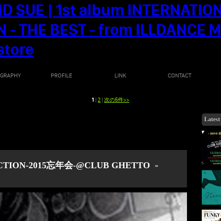
OGRAPHY
PROFILE
LINK
CONTACT
1
|
2
|
次の5件>>
Latest
CTION-2015忘年会-@CLUB GHETTO
=