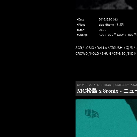
●Date
2015.12.30 (水)
●Place
club Ghetto（札幌）
●Start
20:00
●Charge
ADV : 1,000円 DOOR : 1,500円
SGR / LOSIO / DALLA / ATSUSHI / 南風 / Li
CROWD / KOLD / SHUN / CT-NEO / KID KI
UPDATE : 2015-12-21 19:45 ｜ CATEGORY : new
MC松島 x 8ronix - 