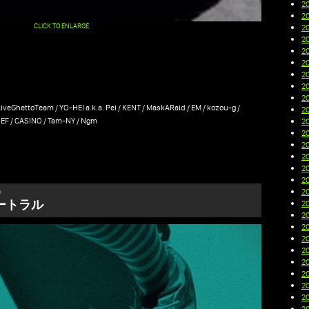
2
2
CLICK TO ENLARGE
2
2
2
2
2
2
2
veGhettoTeam / YO-HEI a.k.a. Pei / KENT / MaskARaid / EM / kozou-g /
2
EF / CASINO / Tam-NY / Ngm
2
2
2
2
2
2
2
s
ニュートラル
2
2
2
2
2
2
2
2
2
2