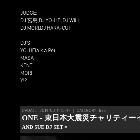
JUDGE:
DJ 宮島,DJ YO-HEI,DJ WILL
DJ MORI,DJ HARA-CUT
DJ'S:
YO-HEIa.k.a.Pei
MASA
KENT
MORI
Y!?
UPDATE : 2014-03-11 15:47 ｜ CATEGORY : live
ONE - 東日本大震災チャリティ
AND SUE DJ SET =