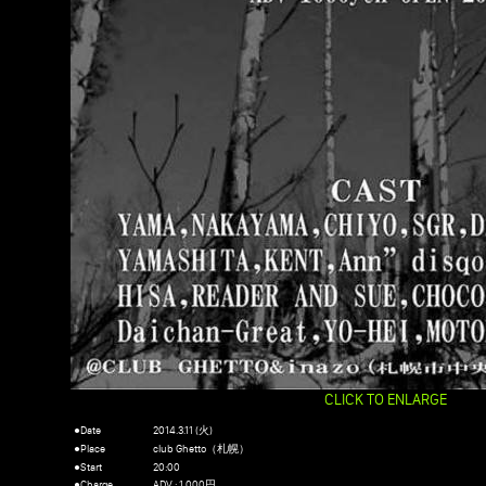
CLICK TO ENLARGE
●Date
2014.3.11 (火)
●Place
club Ghetto（札幌）
●Start
20:00
●Charge
ADV : 1,000円