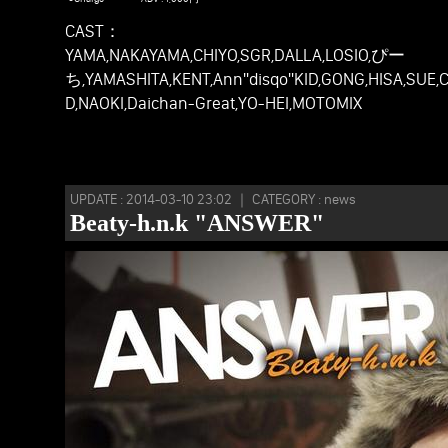
CAST：
YAMA,NAKAYAMA,CHIYO,SGR,DALLA,LOSIO,ぴー
ち,YAMASHITA,KENT,Ann"disqo"KID,GONG,HISA,SUE
D,NAOKI,Daichan-Great,YO-HEI,MOTOMIX
UPDATE : 2014-03-10 23:02 ｜ CATEGORY : news
Beaty-h.n.k "ANSWER"