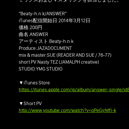
"Beaty-h.n.k/ANSWER"
iTunes配信開始日:2014年3月12日
価格:200円
曲名:ANSWER
アーティスト:Beaty-h.n.k
Produce:JAZADOCUMENT
mix & master:SUE (READER AND SUE / 76-77)
short PV:Nasty TEZ (JAMALPH creative)
STUDIO:YMG STUDIO
▼iTunes Store
https://itunes.apple.com/jp/album/answer-single/i
▼Short PV
http://www.youtube.com/watch?v=oPeGjrMfI-k