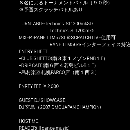
８名によるトーナメントバトル（９０秒）
※予選スクラッチバトルあり
TURNTABLE:Technics-SL1200mk3D
:Technics-SL1200mk5
MIXER :RANE TTM57SL※SCRATCH LIVE使用可
:RANE TTM56※インターフェイス持込みで
ENTRY SHEET
•CLUB GHETTO(南３東１メゾンRNB１F）
•DRIP CAFE(南６西４若島ビルB１F）
•島村楽器札幌PARCO店（南１西３）
ENRTY FEE:￥2,000
GUEST DJ SHOWCASE:
DJ 宮島（2007 DMC JAPAN CHAMPION)
HOST MC:
READER(ill dance music)