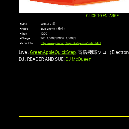
CLICK TO ENLARGE
●Date
2014.3. 9 (日)
●Place
club Ghetto（札幌）
●Start
19:00
●Charge
W/F : 1,000円 DOOR : 1,500円
●More Info
http://www.greenapplequickstep.com/index.html
Live :
GreenAppleQuickStep
, 高橋幾郎ソロ（Electron
DJ : READER AND SUE,
DJ McQueen