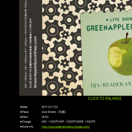
CLICK TO ENLARGE
●Date
2011.12.11 (日)
●Place
club Ghetto（札幌）
●Start
18:00
●Charge
ADV : 1,000円 W/F : 1,000円 DOOR : 1,500円
●More Info
http://www.greenapplequickstep.com/