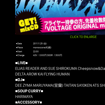
CLICK TO ENLARGE
●Date
2011.11.25 (金)
●Place
morrowzone(札幌)
●Start
22:00
●Charge
ADV : 1,000円 DOOR : 1,500円
■LIVE■
ELIAS READER AND SUE SHIROKUMA Cheepsnow&D
DELTA AROW KAI FLYING HUMAN
■DJ■
DEE ZYMA MARUYAMA(室蘭) TAITAN SA10KEN ATS 
■SOUP CURRY■
HARIMAYA
■ACCESSORY■