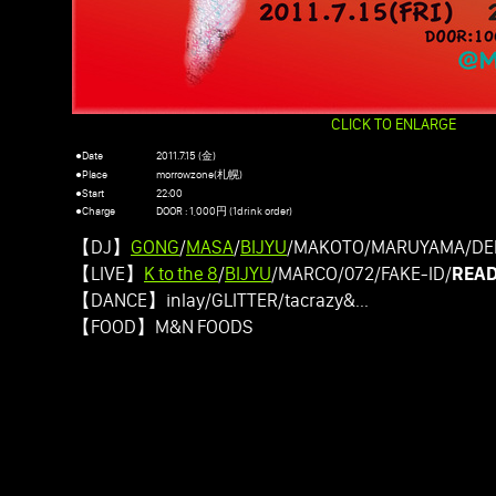
CLICK TO ENLARGE
●Date
2011.7.15 (金)
●Place
morrowzone(札幌)
●Start
22:00
●Charge
DOOR : 1,000円 (1drink order)
【DJ】
GONG
/
MASA
/
BIJYU
/MAKOTO/MARUYAMA/DE
【LIVE】
K to the 8
/
BIJYU
/MARCO/072/FAKE-ID/
REA
【DANCE】inlay/GLITTER/tacrazy&...
【FOOD】M&N FOODS