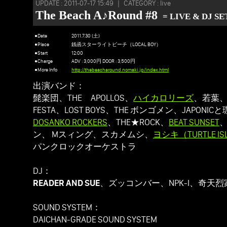
UPDATE : 2011-07-17 15:49 ｜ CATEGORY : live
The Beach A♪Round #8
= LIVE & DJ SE
●Date
2011.7.30 (土)
●Place
銭函スターライトビーチ（LOCAL BOY）
●Start
12:00
●Charge
ADV : 3,000円 DOOR : 3,500円
●More Info
http://thebeacharound.nomaki.jp/index.html
出演バンド：
髭楽団、THE APOLLOS、
ハイカロリーズ
、若葉
FESTA、LOST BOYS、THE ボンゴメン、JAPONI
DOSANKO ROCKERS
、THE★ROCK、
BEAT SUNSET
ン、 Mスィング、スカメムシ、
ヨシキ（TURTLE IS
パンクロックオーケストラ
DJ：
READER AND SUE
、ズッコンバー、NPK-I、奇天烈
SOUND SYSTEM：
DAICHAN-GRADE SOUND SYSTEM