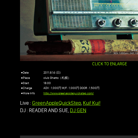
CLICK TO ENLARGE
●Date
2011.8.14 (日)
●Place
club Ghetto（札幌）
●Start
18:00
●Charge
ADV : 1,000円 W/F : 1,000円 DOOR : 1,500円
●More Info
http://www.greenapplequickstep.com/
Live :
GreenAppleQuickStep
,
Kui! Kui!
DJ : READER AND SUE,
DJ GEN