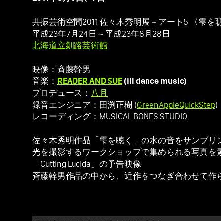
共振芸術空間2011 佐々木秀明展＋アート5 〈雫を
平成23年7月24日～平成23年8月28日
北海道立釧路芸術館
映像：斉藤幹男
音楽：
READER AND SUE
(ill dance music)
プロデュース：
八月
録音エンジニア：田渕正樹 (
GreenAppleQuickStep
)
レコーディング：MUSICAL BONES STUDIO
佐々木秀明作品「雫を聴く」の水の音をサンプリ
光を撮影するワークショップで集められる写真を
「Cutting Lucida」の予告映像
斉藤幹男作品の中から、近作をつなぎ合わせて作